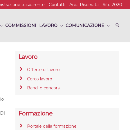
strazione trasparente
Contatti
Area Riservata
Sito 2020
COMMISSIONI
LAVORO
COMUNICAZIONE
Lavoro
Offerte di lavoro
Cerco lavoro
Bandi e concorsi
io
Formazione
DI
Portale della formazione