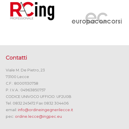
Contatti
Viale M. De Pietro, 23
73100 Lecce
C.F.: 80001130758
P. I.V.A.: 04963850757
CODICE UNIVOCO UFFICIO: UF2U0B
Tel. 0832 245472 Fax 0832 304406
email:
info@ordineingegnerilecce.it
pec:
ordine.lecce@ingpec.eu