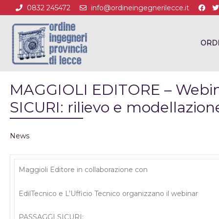
0832 245472
info@ordineingegnerilecce.it
ORD
MAGGIOLI EDITORE – Webina
SICURI: rilievo e modellazion
News
Maggioli Editore in collaborazione con
EdilTecnico e L’Ufficio Tecnico organizzano il webinar
PASSAGGI SICURI: