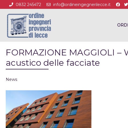
0832 245472
info@ordineingegnerilecce.it
ORD
FORMAZIONE MAGGIOLI – Web
acustico delle facciate
News