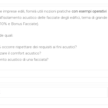
le imprese edili, fornirà utili nozioni pratiche
con esempi operativi
ll’isolamento acustico delle facciate degli edifici, tema di grande
 110% e Bonus Facciate).
de quali:
occorre rispettare dei requisiti ai fini acustici?
izzare il comfort acustico?
nto acustico di una facciata?
E