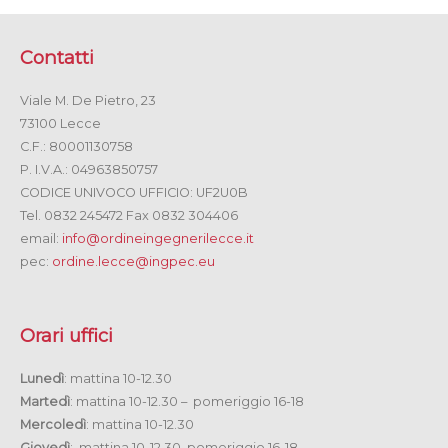
Contatti
Viale M. De Pietro, 23
73100 Lecce
C.F.: 80001130758
P. I.V.A.: 04963850757
CODICE UNIVOCO UFFICIO: UF2U0B
Tel. 0832 245472 Fax 0832 304406
email:
info@ordineingegnerilecce.it
pec:
ordine.lecce@ingpec.eu
Orari uffici
Lunedì
: mattina 10-12.30
Martedì
: mattina 10-12.30 – pomeriggio 16-18
Mercoledì
: mattina 10-12.30
Giovedì
: mattina 10-12.30 pomeriggio 16-18