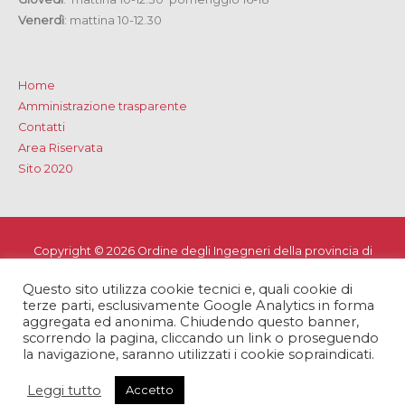
Venerdì
: mattina 10-12.30
Home
Amministrazione trasparente
Contatti
Area Riservata
Sito 2020
Copyright © 2026
Ordine degli Ingegneri della provincia di
Lecce
Questo sito utilizza cookie tecnici e, quali cookie di
Privacy e Cookie Policy
-
Note Legali
-
Dichiarazione di
terze parti, esclusivamente Google Analytics in forma
accessibilità
aggregata ed anonima. Chiudendo questo banner,
scorrendo la pagina, cliccando un link o proseguendo
la navigazione, saranno utilizzati i cookie sopraindicati.
Leggi tutto
Accetto