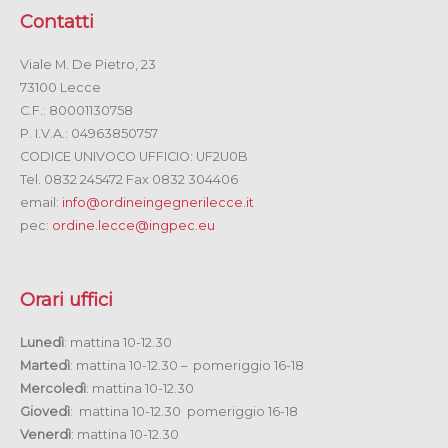
Contatti
Viale M. De Pietro, 23
73100 Lecce
C.F.: 80001130758
P. I.V.A.: 04963850757
CODICE UNIVOCO UFFICIO: UF2U0B
Tel. 0832 245472 Fax 0832 304406
email:
info@ordineingegnerilecce.it
pec:
ordine.lecce@ingpec.eu
Orari uffici
Lunedì
: mattina 10-12.30
Martedì
: mattina 10-12.30 – pomeriggio 16-18
Mercoledì
: mattina 10-12.30
Giovedì
: mattina 10-12.30 pomeriggio 16-18
Venerdì
: mattina 10-12.30