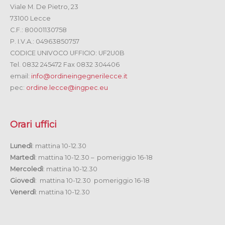
Viale M. De Pietro, 23
73100 Lecce
C.F.: 80001130758
P. I.V.A.: 04963850757
CODICE UNIVOCO UFFICIO: UF2U0B
Tel. 0832 245472 Fax 0832 304406
email:
info@ordineingegnerilecce.it
pec:
ordine.lecce@ingpec.eu
Orari uffici
Lunedì
: mattina 10-12.30
Martedì
: mattina 10-12.30 – pomeriggio 16-18
Mercoledì
: mattina 10-12.30
Giovedì
: mattina 10-12.30 pomeriggio 16-18
Venerdì
: mattina 10-12.30