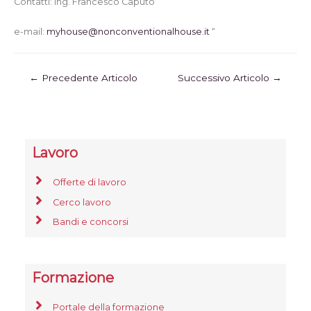
Contatti:
Ing. Francesco Caputo
e-mail:
myhouse@nonconventionalhouse.
it
“
←
Precedente Articolo
Successivo Articolo
→
Lavoro
Offerte di lavoro
Cerco lavoro
Bandi e concorsi
Formazione
Portale della formazione