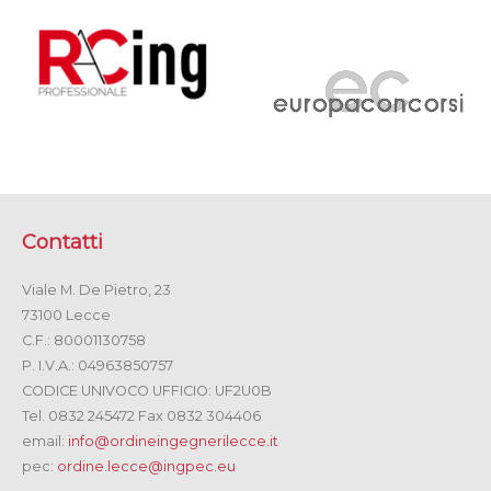
Contatti
Viale M. De Pietro, 23
73100 Lecce
C.F.: 80001130758
P. I.V.A.: 04963850757
CODICE UNIVOCO UFFICIO: UF2U0B
Tel. 0832 245472 Fax 0832 304406
email:
info@ordineingegnerilecce.it
pec:
ordine.lecce@ingpec.eu