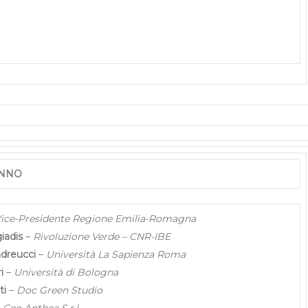
ANNO
ice-Presidente Regione Emilia-Romagna
iadis
–
Rivoluzione Verde – CNR-IBE
ndreucci
–
Università La Sapienza Roma
i
–
Università di Bologna
ti
–
Doc Green Studio
–
Ceo Anthea S.r.l.