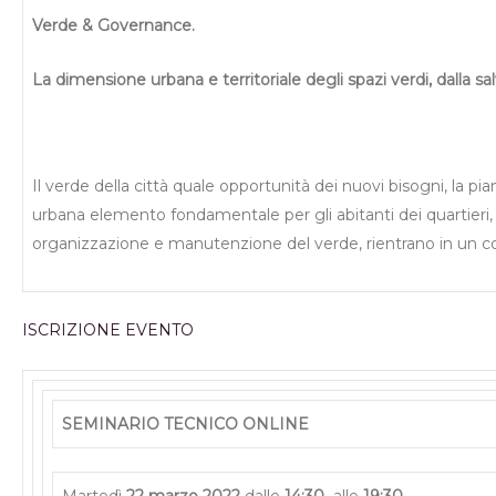
Verde & Governance.
La dimensione urbana e territoriale degli spazi verdi, dalla sa
Il verde della città quale opportunità dei nuovi bisogni, la piani
urbana elemento fondamentale per gli abitanti dei quartieri, la 
organizzazione e manutenzione del verde, rientrano in un co
ISCRIZIONE EVENTO
SEMINARIO TECNICO ONLINE
Martedì
22 marzo 2022
dalle
14:30
alle
19:30