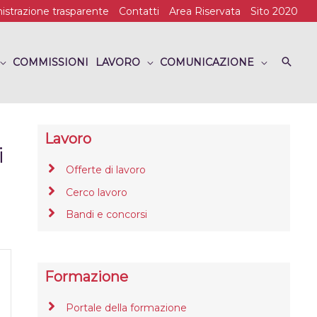
strazione trasparente
Contatti
Area Riservata
Sito 2020
COMMISSIONI
LAVORO
COMUNICAZIONE
Lavoro
i
Offerte di lavoro
Cerco lavoro
Bandi e concorsi
Formazione
Portale della formazione