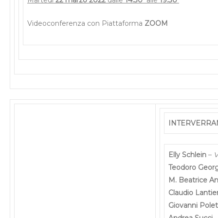
Videoconferenza con Piattaforma
ZOOM
INTERVERR
Elly Schlein
–
V
Teodoro Georg
M. Beatrice A
Claudio Lantier
Giovanni Polet
Andrea Succi