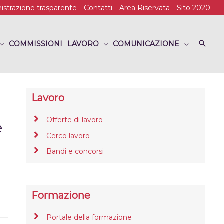
strazione trasparente
Contatti
Area Riservata
Sito 2020
COMMISSIONI
LAVORO
COMUNICAZIONE
Lavoro
Offerte di lavoro
e
Cerco lavoro
Bandi e concorsi
Formazione
Portale della formazione