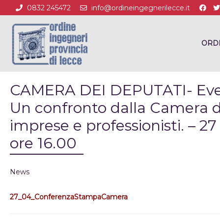
0832 245472
info@ordineingegnerilecce.it
ORD
CAMERA DEI DEPUTATI- Even
Un confronto dalla Camera de
imprese e professionisti. – 27
ore 16.00
News
27_04_ConferenzaStampaCamera