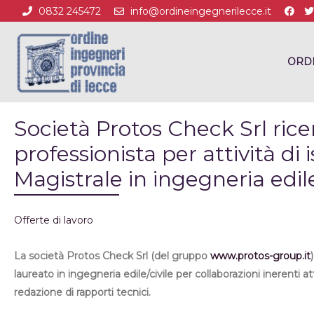
0832 245472
info@ordineingegnerilecce.it
ORD
Società Protos Check Srl ric
professionista per attività di
Magistrale in ingegneria edile
Offerte di lavoro
La società Protos Check Srl (del gruppo
www.protos-group.it
laureato in ingegneria edile/civile per collaborazioni inerenti at
redazione di rapporti tecnici.