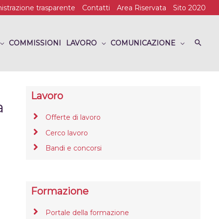
strazione trasparente
Contatti
Area Riservata
Sito 2020
COMMISSIONI
LAVORO
COMUNICAZIONE
Lavoro
a
Offerte di lavoro
Cerco lavoro
Bandi e concorsi
Formazione
Portale della formazione