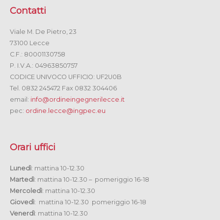
Contatti
Viale M. De Pietro, 23
73100 Lecce
C.F.: 80001130758
P. I.V.A.: 04963850757
CODICE UNIVOCO UFFICIO: UF2U0B
Tel. 0832 245472 Fax 0832 304406
email:
info@ordineingegnerilecce.it
pec:
ordine.lecce@ingpec.eu
Orari uffici
Lunedì
: mattina 10-12.30
Martedì
: mattina 10-12.30 – pomeriggio 16-18
Mercoledì
: mattina 10-12.30
Giovedì
: mattina 10-12.30 pomeriggio 16-18
Venerdì
: mattina 10-12.30