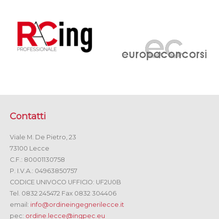
Contatti
Viale M. De Pietro, 23
73100 Lecce
C.F.: 80001130758
P. I.V.A.: 04963850757
CODICE UNIVOCO UFFICIO: UF2U0B
Tel. 0832 245472 Fax 0832 304406
email:
info@ordineingegnerilecce.it
pec:
ordine.lecce@ingpec.eu