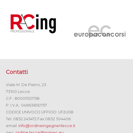
Contatti
Viale M. De Pietro, 23
73100 Lecce
C.F.: 80001130758
P. I.V.A.: 04963850757
CODICE UNIVOCO UFFICIO: UF2U0B
Tel. 0832 245472 Fax 0832 304406
email:
info@ordineingegnerilecce.it
pec:
ordine.lecce@ingpec.eu