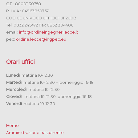
C.F.: 80001130758
P. I.V.A.: 04963850757
CODICE UNIVOCO UFFICIO: UF2U0B
Tel. 0832 245472 Fax 0832 304406
email:
info@ordineingegnerilecce.it
pec:
ordine.lecce@ingpec.eu
Orari uffici
Lunedì
: mattina 10-12.30
Martedì
: mattina 10-12.30 – pomeriggio 16-18
Mercoledì
: mattina 10-12.30
Giovedì
: mattina 10-12.30 pomeriggio 16-18
Venerdì
: mattina 10-12.30
Home
Amministrazione trasparente