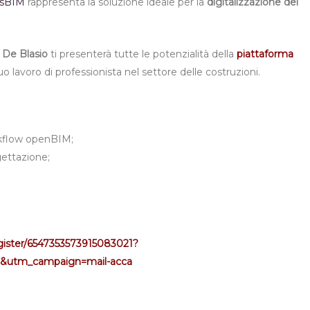
sBIM
rappresenta la soluzione ideale per la
digitalizzazione del
 De Blasio
ti presenterà tutte le potenzialità della
piattaforma
o lavoro di professionista nel settore delle costruzioni.
orkflow openBIM;
ogettazione;
egister/6547353573915083021?
&utm_campaign=mail-acca