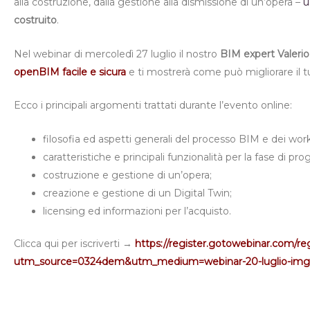
alla costruzione, dalla gestione alla dismissione di un’opera –
u
costruito
.
Nel webinar di mercoledì 27 luglio il nostro
BIM expert Valerio
openBIM facile e sicura
e ti mostrerà come può migliorare il tu
Ecco i principali argomenti trattati durante l’evento online:
filosofia ed aspetti generali del processo BIM e dei w
caratteristiche e principali funzionalità per la fase di pr
costruzione e gestione di un’opera;
creazione e gestione di un Digital Twin;
licensing ed informazioni per l’acquisto.
Clicca qui per iscriverti →
https://register.gotowebinar.com/r
utm_source=0324dem&utm_medium=webinar-20-luglio-img