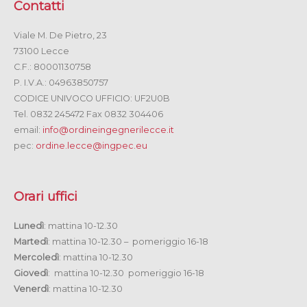
Contatti
Viale M. De Pietro, 23
73100 Lecce
C.F.: 80001130758
P. I.V.A.: 04963850757
CODICE UNIVOCO UFFICIO: UF2U0B
Tel. 0832 245472 Fax 0832 304406
email:
info@ordineingegnerilecce.it
pec:
ordine.lecce@ingpec.eu
Orari uffici
Lunedì
: mattina 10-12.30
Martedì
: mattina 10-12.30 – pomeriggio 16-18
Mercoledì
: mattina 10-12.30
Giovedì
: mattina 10-12.30 pomeriggio 16-18
Venerdì
: mattina 10-12.30