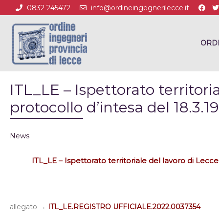
0832 245472
info@ordineingegnerilecce.it
ORD
ITL_LE – Ispettorato territori
protocollo d’intesa del 18.3.1
News
ITL_LE – Ispettorato territoriale del lavoro di Lecce
allegato →
ITL_LE.REGISTRO UFFICIALE.2022.0037354