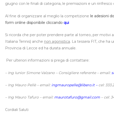
giugno con le finali di categoria, le premiazioni e un rinfresco o
Al fine di organizzare al meglio la competizione
le adesioni d
form online disponibile cliccando
qui
Si ricorda che per poter prendere parte al torneo, per motivi as
Italiana Tennis) anche
non agonistica
. La tessera FIT, che ha un
Provincia di Lecce ed ha durata annuale.
Per ulteriori informazioni si prega di contattare:
– Ing Iunior Simone Valzano – Consigliere referente – email:
s
– Ing Mauro Pellè – email:
ingmauropelle@libero.it
–
cel: 333.
– Ing Mauro Tafuro – email:
maurotafuro@gmail.com
– cel: 
Cordiali Saluti