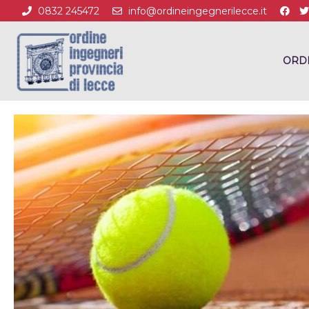
0832 245472
info@ordineingegnerilecce.it
ORD