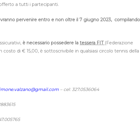
fferto a tutti i partecipanti.
ovranno pervenire entro e non oltre il 7 giugno 2023, compilando 
sicurativi,
è necessario possedere la
tessera FIT
(Federazione
 costo di € 15,00, è sottoscrivibile in qualsiasi circolo tennis della
imone.valzano@gmail.com
– cel: 327.0536064
2883615
347.005765