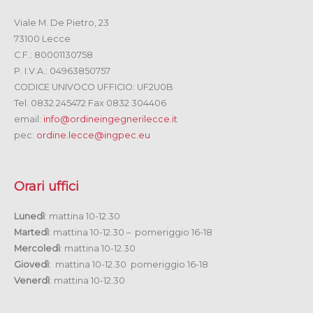
Viale M. De Pietro, 23
73100 Lecce
C.F.: 80001130758
P. I.V.A.: 04963850757
CODICE UNIVOCO UFFICIO: UF2U0B
Tel. 0832 245472 Fax 0832 304406
email:
info@ordineingegnerilecce.it
pec:
ordine.lecce@ingpec.eu
Orari uffici
Lunedì
: mattina 10-12.30
Martedì
: mattina 10-12.30 – pomeriggio 16-18
Mercoledì
: mattina 10-12.30
Giovedì
: mattina 10-12.30 pomeriggio 16-18
Venerdì
: mattina 10-12.30