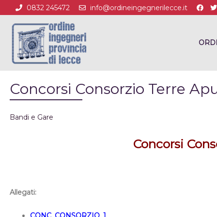
0832 245472
info@ordineingegnerilecce.it
ORD
Concorsi Consorzio Terre Apu
Bandi e Gare
Concorsi Conso
Allegati:
CONC_CONSORZIO_1