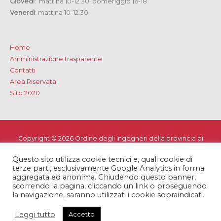
Giovedì
: mattina 10-12.30 pomeriggio 16-18
Venerdì
: mattina 10-12.30
Home
Amministrazione trasparente
Contatti
Area Riservata
Sito 2020
Copyright © 2026
Ordine degli Ingegneri della provincia di
Lecce
Questo sito utilizza cookie tecnici e, quali cookie di
Privacy e Cookie Policy
-
Note Legali
-
Dichiarazione di
terze parti, esclusivamente Google Analytics in forma
accessibilità
aggregata ed anonima. Chiudendo questo banner,
scorrendo la pagina, cliccando un link o proseguendo
la navigazione, saranno utilizzati i cookie sopraindicati.
Leggi tutto
Accetto