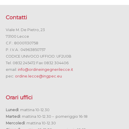
Contatti
Viale M. De Pietro, 23
73100 Lecce
C.F.: 80001130758
P. I.V.A.: 04963850757
CODICE UNIVOCO UFFICIO: UF2U0B
Tel. 0832 245472 Fax 0832 304406
email:
info@ordineingegnerilecce.it
pec:
ordine.lecce@ingpec.eu
Orari uffici
Lunedì
: mattina 10-12.30
Martedì
: mattina 10-12.30 – pomeriggio 16-18
Mercoledì
: mattina 10-12.30