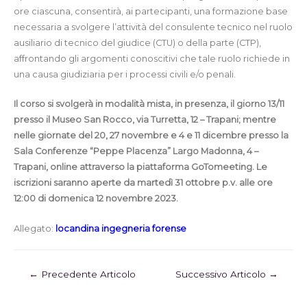
ore ciascuna, consentirà, ai partecipanti, una formazione base
necessaria a svolgere l’attività del consulente tecnico nel ruolo
ausiliario di tecnico del giudice (CTU) o della parte (CTP),
affrontando gli argomenti conoscitivi che tale ruolo richiede in
una causa giudiziaria per i processi civili e/o penali.
Il corso si svolgerà in modalità mista, in presenza, il giorno 13/11
presso il Museo San Rocco, via Turretta, 12 – Trapani; mentre
nelle giornate del 20, 27 novembre e 4 e 11 dicembre presso la
Sala Conferenze “Peppe Placenza” Largo Madonna, 4 –
Trapani, online attraverso la piattaforma GoTomeeting. Le
iscrizioni saranno aperte da martedì 31 ottobre p.v. alle ore
12:00 di domenica 12 novembre 2023.
Allegato:
locandina ingegneria forense
←
Precedente Articolo
Successivo Articolo
→