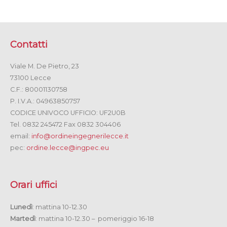
Contatti
Viale M. De Pietro, 23
73100 Lecce
C.F.: 80001130758
P. I.V.A.: 04963850757
CODICE UNIVOCO UFFICIO: UF2U0B
Tel. 0832 245472 Fax 0832 304406
email:
info@ordineingegnerilecce.it
pec:
ordine.lecce@ingpec.eu
Orari uffici
Lunedì
: mattina 10-12.30
Martedì
: mattina 10-12.30 – pomeriggio 16-18