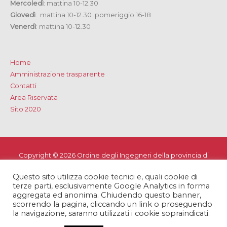
Mercoledì
: mattina 10-12.30
Giovedì
: mattina 10-12.30 pomeriggio 16-18
Venerdì
: mattina 10-12.30
Home
Amministrazione trasparente
Contatti
Area Riservata
Sito 2020
Copyright © 2026
Ordine degli Ingegneri della provincia di
Lecce
Questo sito utilizza cookie tecnici e, quali cookie di
Privacy e Cookie Policy
-
Note Legali
-
Dichiarazione di
terze parti, esclusivamente Google Analytics in forma
accessibilità
aggregata ed anonima. Chiudendo questo banner,
scorrendo la pagina, cliccando un link o proseguendo
la navigazione, saranno utilizzati i cookie sopraindicati.