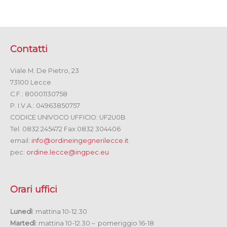
Contatti
Viale M. De Pietro, 23
73100 Lecce
C.F.: 80001130758
P. I.V.A.: 04963850757
CODICE UNIVOCO UFFICIO: UF2U0B
Tel. 0832 245472 Fax 0832 304406
email:
info@ordineingegnerilecce.it
pec:
ordine.lecce@ingpec.eu
Orari uffici
Lunedì
: mattina 10-12.30
Martedì
: mattina 10-12.30 – pomeriggio 16-18