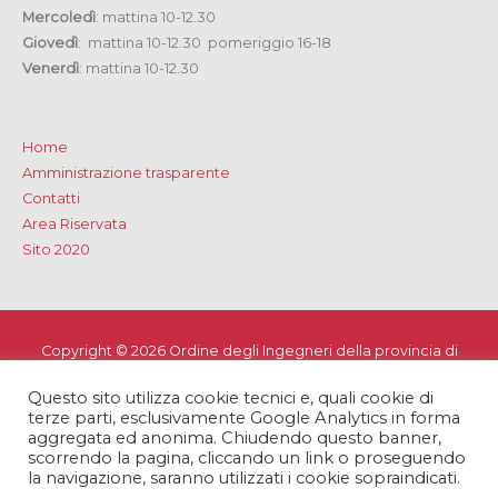
Mercoledì
: mattina 10-12.30
Giovedì
: mattina 10-12.30 pomeriggio 16-18
Venerdì
: mattina 10-12.30
Home
Amministrazione trasparente
Contatti
Area Riservata
Sito 2020
Copyright © 2026
Ordine degli Ingegneri della provincia di
Lecce
Questo sito utilizza cookie tecnici e, quali cookie di
Privacy e Cookie Policy
-
Note Legali
-
Dichiarazione di
terze parti, esclusivamente Google Analytics in forma
accessibilità
aggregata ed anonima. Chiudendo questo banner,
scorrendo la pagina, cliccando un link o proseguendo
la navigazione, saranno utilizzati i cookie sopraindicati.