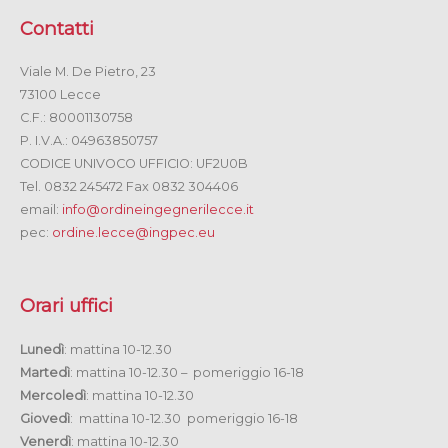
Contatti
Viale M. De Pietro, 23
73100 Lecce
C.F.: 80001130758
P. I.V.A.: 04963850757
CODICE UNIVOCO UFFICIO: UF2U0B
Tel. 0832 245472 Fax 0832 304406
email:
info@ordineingegnerilecce.it
pec:
ordine.lecce@ingpec.eu
Orari uffici
Lunedì
: mattina 10-12.30
Martedì
: mattina 10-12.30 – pomeriggio 16-18
Mercoledì
: mattina 10-12.30
Giovedì
: mattina 10-12.30 pomeriggio 16-18
Venerdì
: mattina 10-12.30