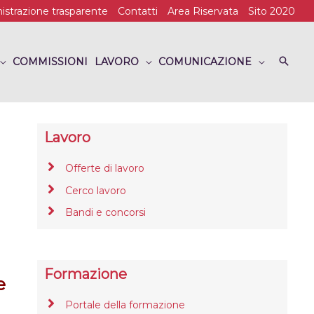
strazione trasparente
Contatti
Area Riservata
Sito 2020
COMMISSIONI
LAVORO
COMUNICAZIONE
Lavoro
Offerte di lavoro
Cerco lavoro
Bandi e concorsi
Formazione
e
Portale della formazione