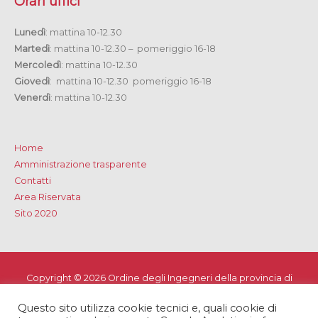
Orari uffici
Lunedì
: mattina 10-12.30
Martedì
: mattina 10-12.30 – pomeriggio 16-18
Mercoledì
: mattina 10-12.30
Giovedì
: mattina 10-12.30 pomeriggio 16-18
Venerdì
: mattina 10-12.30
Home
Amministrazione trasparente
Contatti
Area Riservata
Sito 2020
Copyright © 2026
Ordine degli Ingegneri della provincia di
Lecce
Questo sito utilizza cookie tecnici e, quali cookie di
Privacy e Cookie Policy
-
Note Legali
-
Dichiarazione di