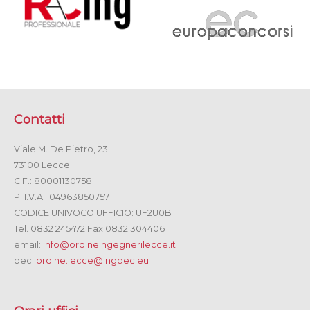
Contatti
Viale M. De Pietro, 23
73100 Lecce
C.F.: 80001130758
P. I.V.A.: 04963850757
CODICE UNIVOCO UFFICIO: UF2U0B
Tel. 0832 245472 Fax 0832 304406
email:
info@ordineingegnerilecce.it
pec:
ordine.lecce@ingpec.eu