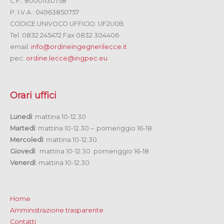
C.F.: 80001130758
P. I.V.A.: 04963850757
CODICE UNIVOCO UFFICIO: UF2U0B
Tel. 0832 245472 Fax 0832 304406
email:
info@ordineingegnerilecce.it
pec:
ordine.lecce@ingpec.eu
Orari uffici
Lunedì
: mattina 10-12.30
Martedì
: mattina 10-12.30 – pomeriggio 16-18
Mercoledì
: mattina 10-12.30
Giovedì
: mattina 10-12.30 pomeriggio 16-18
Venerdì
: mattina 10-12.30
Home
Amministrazione trasparente
Contatti