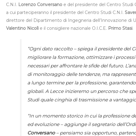
C.N.I.
Lorenzo Conversano
e del presidente del Centro Studi 
a cui parteciperanno il presidente del Centro Studi C.N.I.
Save
direttore del Dipartimento di Ingegneria dell’Innovazione di 
Valentino Nicolì
e il consigliere nazionale O.I.C.E.
Primo Stasi
.
“
Ogni dato raccolto –
spiega il presidente del 
migliorare la formazione, ottimizzare i processi
necessari per affrontare le sfide del futuro. L’a
di
monitoraggio delle tendenze, ma rappresenta 
a lungo termine per la professione, garantendo 
globali. A Lecce inizieremo un percorso che s
Studi quale cinghia di trasmissione a vantaggio 
“
In un momento storico in cui la professione d
ed evoluzione –
aggiunge il segretario dell’Or
Conversano
–
pensiamo sia opportuno, partendo d