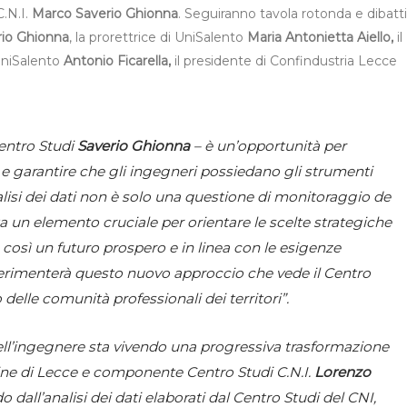
C.N.I.
Marco Saverio Ghionna
. Seguiranno tavola rotonda e dibatt
rio Ghionna
, la prorettrice di UniSalento
Maria Antonietta Aiello,
il
UniSalento
Antonio Ficarella,
il presidente di Confindustria Lecce
Centro Studi
Saverio Ghionna
–
è un’opportunità per
 e garantire che gli ingegneri possiedano gli strumenti
nalisi dei dati non è solo una questione di monitoraggio de
un elemento cruciale per orientare le scelte strategiche
così un futuro prospero e in linea con le esigenze
perimenterà questo nuovo approccio che vede il Centro
delle comunità professionali dei territori”.
ell’ingegnere sta vivendo una progressiva trasformazione
dine di Lecce e componente Centro Studi C.N.I.
Lorenzo
all’analisi dei dati elaborati dal Centro Studi del CNI,