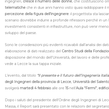
ingegneri,
cresce il numero delle donne
, che costituiscono or
telematiche
che in due anni hanno visto quasi raddoppiare il n
percezione della figura dell’ingegnere
: il progettista sta lasci
scenario dovrebbe indurre a profonde riflessioni perché in un 
investimenti consistenti in infrastrutture, non può venir meno
sviluppo del paese.
Sono le considerazioni più evidenti ricavabili dall’analisi dei da
elaborazione di dati realizzato del
Centro Studi della Fondazio
disposizione del mondo dell’Università, del lavoro e delle profess
vede a Lecce la sua tappa iniziale.
L’evento, dal titolo
“Il presente e il futuro dell’ingegneria it
degli Ingegneri della provincia di Lecce
,
Università del Salent
svolgerà
martedì 4 febbraio
alle ore
15
nell’
Aula “Fermi”
,
edific
Dopo i saluti del presidente dell’Ordine degli Ingegneri di Le
Massa, il Report sarà presentato con le relazioni del segretar