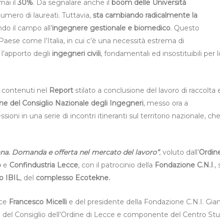
mai il
30%
. Da segnalare anche il
boom delle Università
umero di laureati. Tuttavia,
sta cambiando radicalmente la
ando il campo all’
ingegnere gestionale e biomedico
. Questo
Paese come l’Italia, in cui c’è una necessità estrema di
 l’apporto degli
ingegneri civili
, fondamentali ed insostituibili per l
ti contenuti nel
Report
stilato a conclusione del lavoro di raccolta 
ne del Consiglio Nazionale degli Ingegneri
, messo ora a
ioni in una serie di incontri itineranti sul territorio nazionale, ch
aliana. Domanda e offerta nel mercato del lavoro”
, voluto dall’
Ordin
o
e
Confindustria
Lecce
, con il patrocinio della
Fondazione C.N.I
., 
io IBIL
, del
complesso Ecotekne.
cce
Francesco Micelli
e del presidente della Fondazione C.N.I. Gia
io del Consiglio dell’Ordine di Lecce e componente del Centro Stu