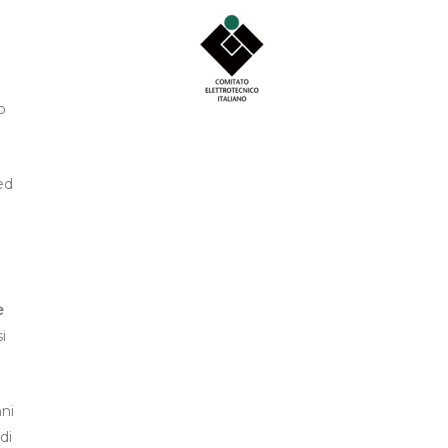
o
ed
e
e
si
nni
di