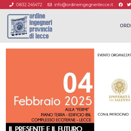
0832 245472
info@ordineingegnerilecce.it
ORD