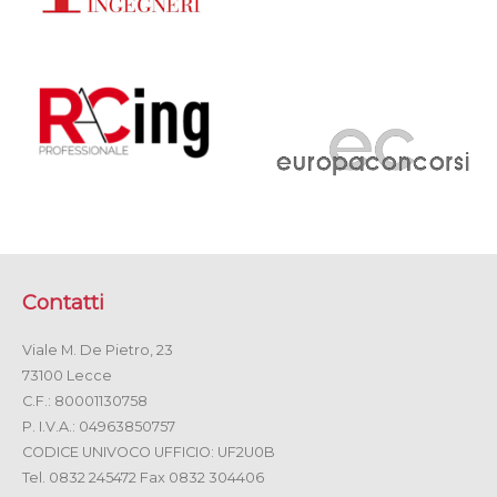
Contatti
Viale M. De Pietro, 23
73100 Lecce
C.F.: 80001130758
P. I.V.A.: 04963850757
CODICE UNIVOCO UFFICIO: UF2U0B
Tel. 0832 245472 Fax 0832 304406