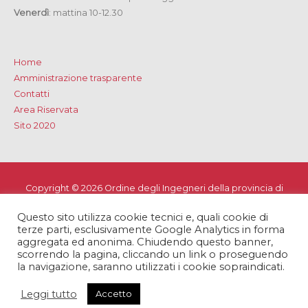
Venerdì
: mattina 10-12.30
Home
Amministrazione trasparente
Contatti
Area Riservata
Sito 2020
Copyright © 2026
Ordine degli Ingegneri della provincia di
Lecce
Questo sito utilizza cookie tecnici e, quali cookie di
Privacy e Cookie Policy
-
Note Legali
-
Dichiarazione di
terze parti, esclusivamente Google Analytics in forma
accessibilità
aggregata ed anonima. Chiudendo questo banner,
scorrendo la pagina, cliccando un link o proseguendo
la navigazione, saranno utilizzati i cookie sopraindicati.
Leggi tutto
Accetto