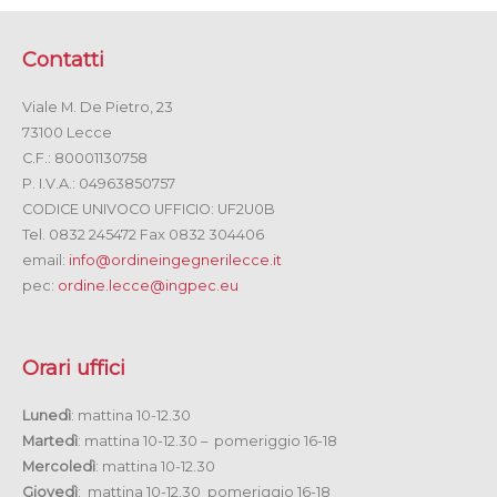
Contatti
Viale M. De Pietro, 23
73100 Lecce
C.F.: 80001130758
P. I.V.A.: 04963850757
CODICE UNIVOCO UFFICIO: UF2U0B
Tel. 0832 245472 Fax 0832 304406
email:
info@ordineingegnerilecce.it
pec:
ordine.lecce@ingpec.eu
Orari uffici
Lunedì
: mattina 10-12.30
Martedì
: mattina 10-12.30 – pomeriggio 16-18
Mercoledì
: mattina 10-12.30
Giovedì
: mattina 10-12.30 pomeriggio 16-18