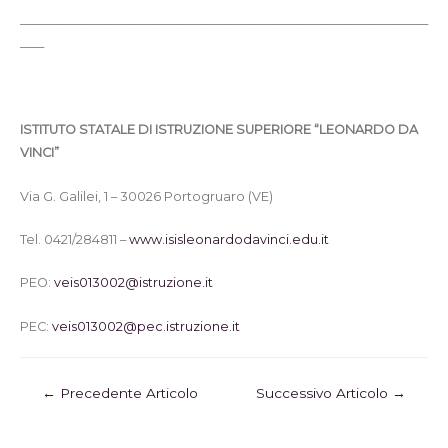
____________________________________________________________________
____
ISTITUTO STATALE DI ISTRUZIONE SUPERIORE “LEONARDO DA
VINCI”
Via G. Galilei, 1 – 30026 Portogruaro (VE)
Tel. 0421/284811 –
www.isisleonardodavinci.edu.it
PEO:
veis013002@istruzione.it
PEC:
veis013002@pec.istruzione.it
←
Precedente Articolo
Successivo Articolo
→