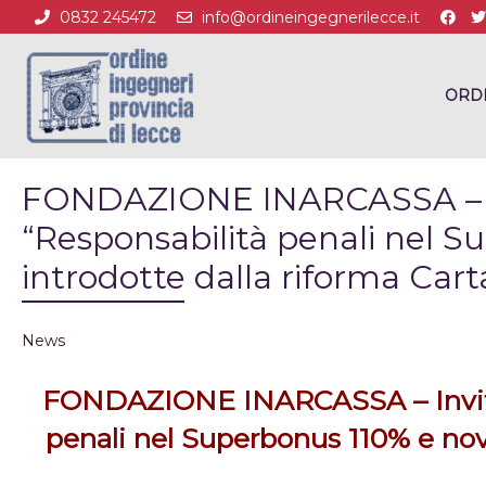
0832 245472
info@ordineingegnerilecce.it
ORD
FONDAZIONE INARCASSA – Inv
“Responsabilità penali nel S
introdotte dalla riforma Cart
News
FONDAZIONE INARCASSA – Invito 
penali nel Superbonus 110% e novi