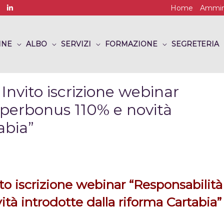
Home
Ammini
INE
ALBO
SERVIZI
FORMAZIONE
SEGRETERIA
ito iscrizione webinar
uperbonus 110% e novità
abia”
iscrizione webinar “Responsabilità
tà introdotte dalla riforma Cartabia”