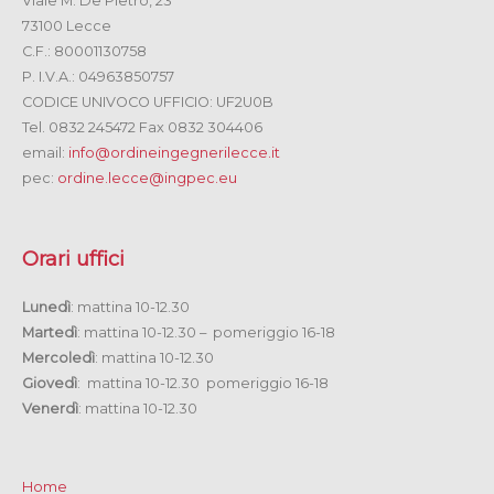
Viale M. De Pietro, 23
73100 Lecce
C.F.: 80001130758
P. I.V.A.: 04963850757
CODICE UNIVOCO UFFICIO: UF2U0B
Tel. 0832 245472 Fax 0832 304406
email:
info@ordineingegnerilecce.it
pec:
ordine.lecce@ingpec.eu
Orari uffici
Lunedì
: mattina 10-12.30
Martedì
: mattina 10-12.30 – pomeriggio 16-18
Mercoledì
: mattina 10-12.30
Giovedì
: mattina 10-12.30 pomeriggio 16-18
Venerdì
: mattina 10-12.30
Home