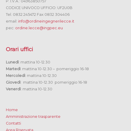
P. I.V.A.: 04963850757
CODICE UNIVOCO UFFICIO: UF2U0B
Tel. 0832 245472 Fax 0832 304406
email:
info@ordineingegnerilecce.it
pec:
ordine.lecce@ingpec.eu
Orari uffici
Lunedì
: mattina 10-12.30
Martedì
: mattina 10-12.30 – pomeriggio 16-18
Mercoledì
: mattina 10-12.30
Giovedì
: mattina 10-12.30 pomeriggio 16-18
Venerdì
: mattina 10-12.30
Home
Amministrazione trasparente
Contatti
Area Riservata