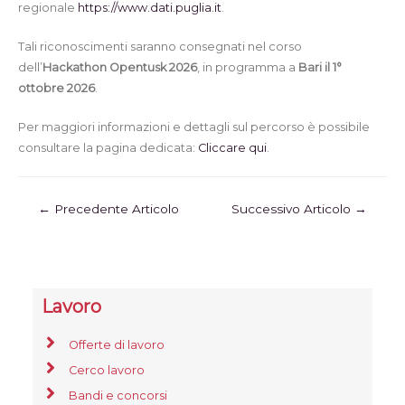
regionale
https://www.dati.puglia.it
.
Tali riconoscimenti saranno consegnati nel corso
dell’
Hackathon Opentusk 2026
, in programma a
Bari il 1°
ottobre 2026
.
Per maggiori informazioni e dettagli sul percorso è possibile
consultare la pagina dedicata:
Cliccare qui
.
←
Precedente Articolo
Successivo Articolo
→
Lavoro
Offerte di lavoro
Cerco lavoro
Bandi e concorsi