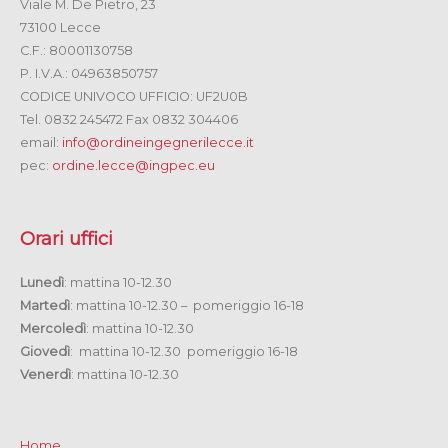
Viale M. De Pietro, 23
73100 Lecce
C.F.: 80001130758
P. I.V.A.: 04963850757
CODICE UNIVOCO UFFICIO: UF2U0B
Tel. 0832 245472 Fax 0832 304406
email:
info@ordineingegnerilecce.it
pec:
ordine.lecce@ingpec.eu
Orari uffici
Lunedì
: mattina 10-12.30
Martedì
: mattina 10-12.30 – pomeriggio 16-18
Mercoledì
: mattina 10-12.30
Giovedì
: mattina 10-12.30 pomeriggio 16-18
Venerdì
: mattina 10-12.30
Home