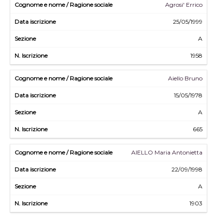
Agrosi' Errico
25/05/1999
A
1958
Aiello Bruno
15/05/1978
A
665
AIELLO Maria Antonietta
22/09/1998
A
1903