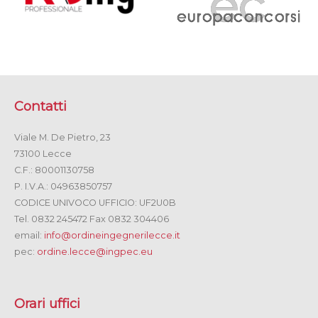
Contatti
Viale M. De Pietro, 23
73100 Lecce
C.F.: 80001130758
P. I.V.A.: 04963850757
CODICE UNIVOCO UFFICIO: UF2U0B
Tel. 0832 245472 Fax 0832 304406
email:
info@ordineingegnerilecce.it
pec:
ordine.lecce@ingpec.eu
Orari uffici