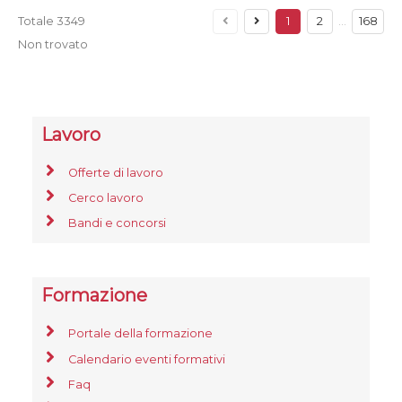
Totale
3349
1
2
…
168
Non trovato
Lavoro
Offerte di lavoro
Cerco lavoro
Bandi e concorsi
Formazione
Portale della formazione
Calendario eventi formativi
Faq