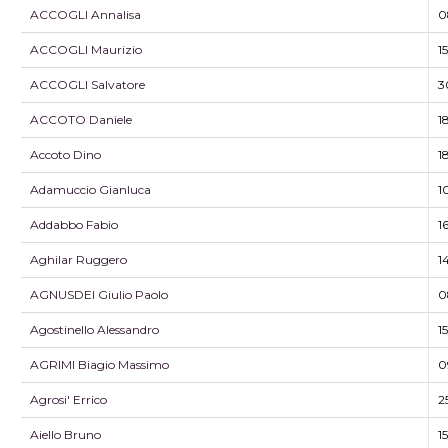
ACCOGLI Annalisa
0
ACCOGLI Maurizio
1
ACCOGLI Salvatore
3
ACCOTO Daniele
1
Accoto Dino
1
Adamuccio Gianluca
1
Addabbo Fabio
1
Aghilar Ruggero
1
AGNUSDEI Giulio Paolo
0
Agostinello Alessandro
1
AGRIMI Biagio Massimo
0
Agrosi' Errico
2
Aiello Bruno
1