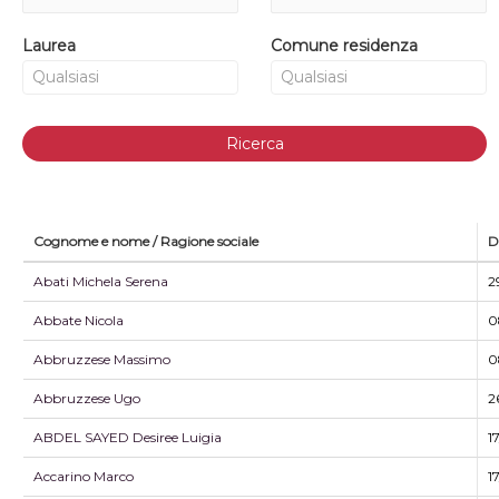
Laurea
Comune residenza
Ricerca
Cognome e nome / Ragione sociale
D
Abati Michela Serena
2
Abbate Nicola
0
Abbruzzese Massimo
0
Abbruzzese Ugo
2
ABDEL SAYED Desiree Luigia
1
Accarino Marco
1