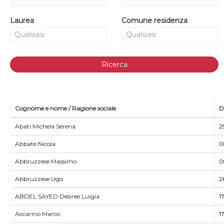
Laurea
Comune residenza
Ricerca
Cognome e nome / Ragione sociale
D
Abati Michela Serena
2
Abbate Nicola
0
Abbruzzese Massimo
0
Abbruzzese Ugo
2
ABDEL SAYED Desiree Luigia
1
Accarino Marco
1