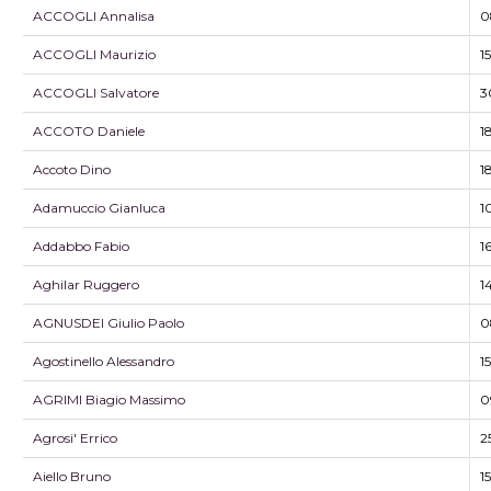
ACCOGLI Annalisa
0
ACCOGLI Maurizio
1
ACCOGLI Salvatore
3
ACCOTO Daniele
1
Accoto Dino
1
Adamuccio Gianluca
1
Addabbo Fabio
1
Aghilar Ruggero
1
AGNUSDEI Giulio Paolo
0
Agostinello Alessandro
1
AGRIMI Biagio Massimo
0
Agrosi' Errico
2
Aiello Bruno
1