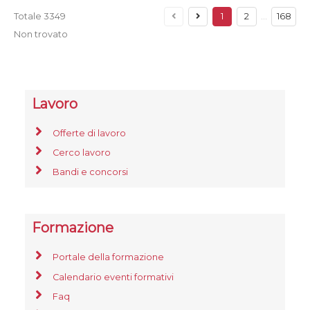
Totale
3349
1
2
…
168
Non trovato
Lavoro
Offerte di lavoro
Cerco lavoro
Bandi e concorsi
Formazione
Portale della formazione
Calendario eventi formativi
Faq