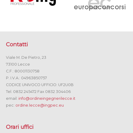
Contatti
Viale M. De Pietro, 23
73100 Lecce
C.F.: 80001130758
P. I.V.A.: 04963850757
CODICE UNIVOCO UFFICIO: UF2U0B
Tel. 0832 245472 Fax 0832 304406
email:
info@ordineingegnerilecce.it
pec:
ordine.lecce@ingpec.eu
Orari uffici