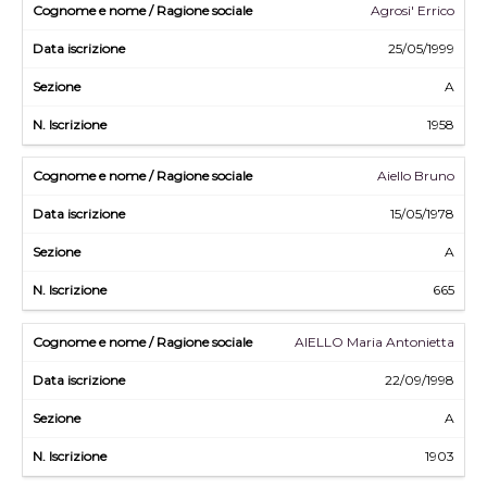
Agrosi' Errico
25/05/1999
A
1958
Aiello Bruno
15/05/1978
A
665
AIELLO Maria Antonietta
22/09/1998
A
1903