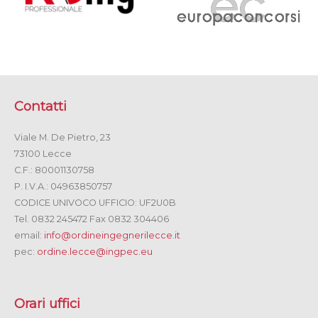
Contatti
Viale M. De Pietro, 23
73100 Lecce
C.F.: 80001130758
P. I.V.A.: 04963850757
CODICE UNIVOCO UFFICIO: UF2U0B
Tel. 0832 245472 Fax 0832 304406
email:
info@ordineingegnerilecce.it
pec:
ordine.lecce@ingpec.eu
Orari uffici