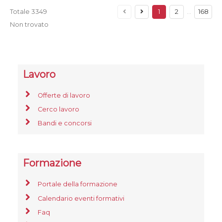
Totale
3349
1
2
…
168
Non trovato
Lavoro
Offerte di lavoro
Cerco lavoro
Bandi e concorsi
Formazione
Portale della formazione
Calendario eventi formativi
Faq