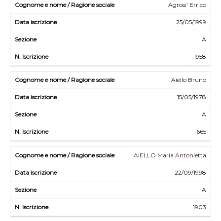
Agrosi' Errico
25/05/1999
A
1958
Aiello Bruno
15/05/1978
A
665
AIELLO Maria Antonietta
22/09/1998
A
1903