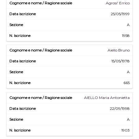
Agrosi' Errico
25/05/1999
A
1958
Aiello Bruno
15/05/1978
A
665
AIELLO Maria Antonietta
22/09/1998
A
1903