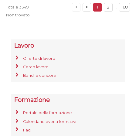
Totale
3349
1
2
…
168
Non trovato
Lavoro
Offerte di lavoro
Cerco lavoro
Bandi e concorsi
Formazione
Portale della formazione
Calendario eventi formativi
Faq