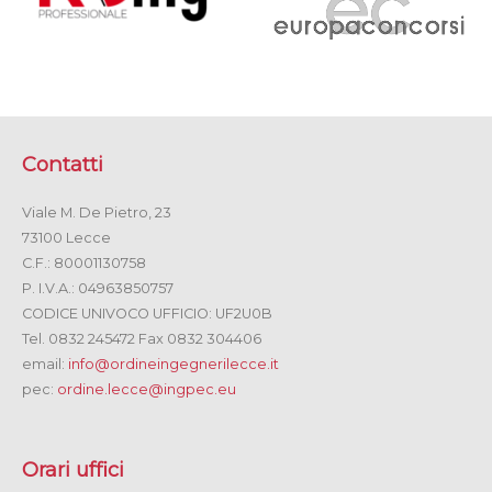
Contatti
Viale M. De Pietro, 23
73100 Lecce
C.F.: 80001130758
P. I.V.A.: 04963850757
CODICE UNIVOCO UFFICIO: UF2U0B
Tel. 0832 245472 Fax 0832 304406
email:
info@ordineingegnerilecce.it
pec:
ordine.lecce@ingpec.eu
Orari uffici