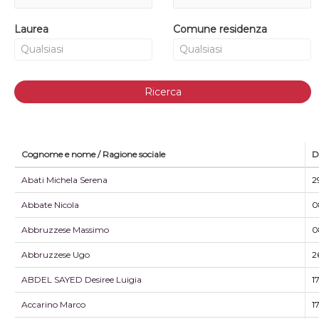
Laurea
Comune residenza
Ricerca
Cognome e nome / Ragione sociale
D
Abati Michela Serena
2
Abbate Nicola
0
Abbruzzese Massimo
0
Abbruzzese Ugo
2
ABDEL SAYED Desiree Luigia
1
Accarino Marco
1