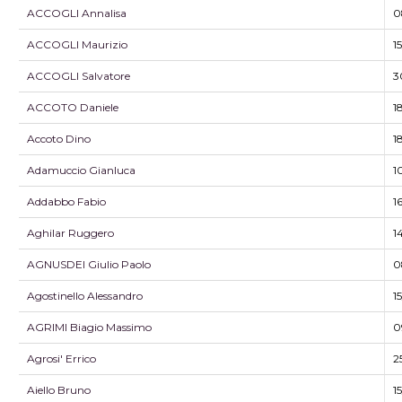
ACCOGLI Annalisa
0
ACCOGLI Maurizio
1
ACCOGLI Salvatore
3
ACCOTO Daniele
1
Accoto Dino
1
Adamuccio Gianluca
1
Addabbo Fabio
1
Aghilar Ruggero
1
AGNUSDEI Giulio Paolo
0
Agostinello Alessandro
1
AGRIMI Biagio Massimo
0
Agrosi' Errico
2
Aiello Bruno
1