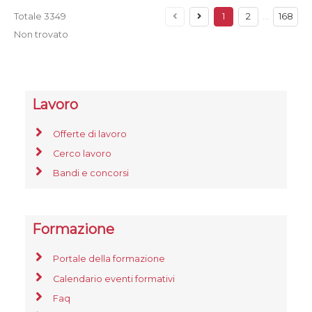
Totale
3349
1
2
…
168
Non trovato
Lavoro
Offerte di lavoro
Cerco lavoro
Bandi e concorsi
Formazione
Portale della formazione
Calendario eventi formativi
Faq