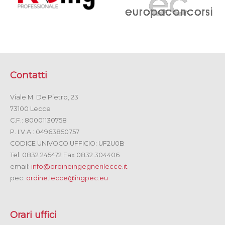
Contatti
Viale M. De Pietro, 23
73100 Lecce
C.F.: 80001130758
P. I.V.A.: 04963850757
CODICE UNIVOCO UFFICIO: UF2U0B
Tel. 0832 245472 Fax 0832 304406
email:
info@ordineingegnerilecce.it
pec:
ordine.lecce@ingpec.eu
Orari uffici