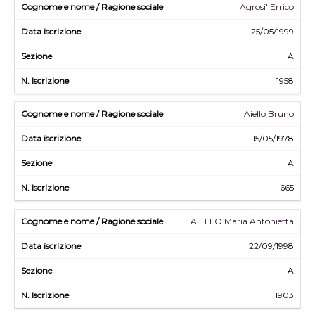
Agrosi' Errico
25/05/1999
A
1958
Aiello Bruno
15/05/1978
A
665
AIELLO Maria Antonietta
22/09/1998
A
1903