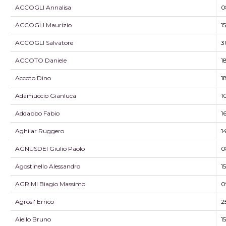
ACCOGLI Annalisa
0
ACCOGLI Maurizio
1
ACCOGLI Salvatore
3
ACCOTO Daniele
1
Accoto Dino
1
Adamuccio Gianluca
1
Addabbo Fabio
1
Aghilar Ruggero
1
AGNUSDEI Giulio Paolo
0
Agostinello Alessandro
1
AGRIMI Biagio Massimo
0
Agrosi' Errico
2
Aiello Bruno
1