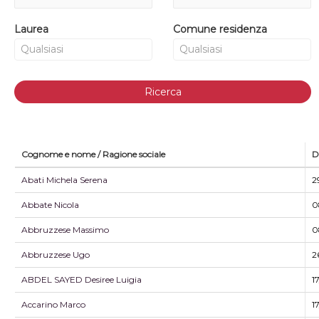
Laurea
Comune residenza
Ricerca
Cognome e nome / Ragione sociale
D
Abati Michela Serena
2
Abbate Nicola
0
Abbruzzese Massimo
0
Abbruzzese Ugo
2
ABDEL SAYED Desiree Luigia
1
Accarino Marco
1