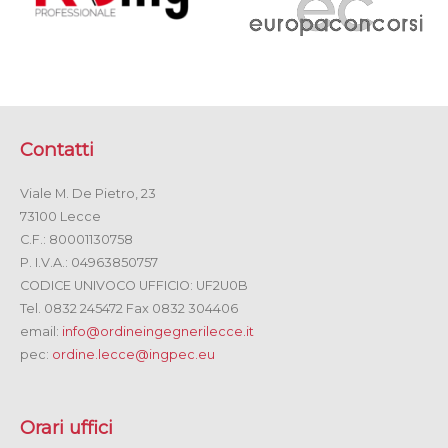
Contatti
Viale M. De Pietro, 23
73100 Lecce
C.F.: 80001130758
P. I.V.A.: 04963850757
CODICE UNIVOCO UFFICIO: UF2U0B
Tel. 0832 245472 Fax 0832 304406
email:
info@ordineingegnerilecce.it
pec:
ordine.lecce@ingpec.eu
Orari uffici