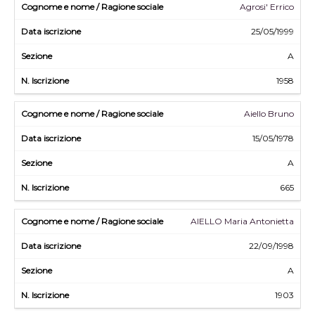
Agrosi' Errico
25/05/1999
A
1958
Aiello Bruno
15/05/1978
A
665
AIELLO Maria Antonietta
22/09/1998
A
1903