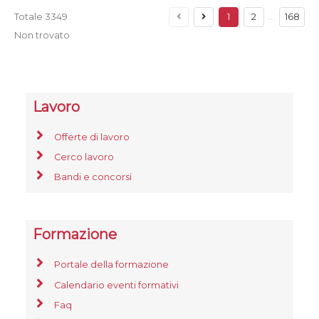
Totale
3349
1
2
…
168
Non trovato
Lavoro
Offerte di lavoro
Cerco lavoro
Bandi e concorsi
Formazione
Portale della formazione
Calendario eventi formativi
Faq