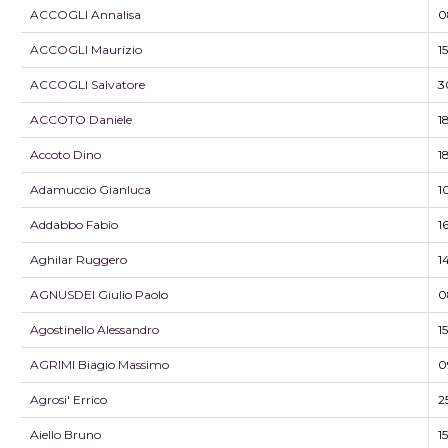
ACCOGLI Annalisa
0
ACCOGLI Maurizio
1
ACCOGLI Salvatore
3
ACCOTO Daniele
1
Accoto Dino
1
Adamuccio Gianluca
1
Addabbo Fabio
1
Aghilar Ruggero
1
AGNUSDEI Giulio Paolo
0
Agostinello Alessandro
1
AGRIMI Biagio Massimo
0
Agrosi' Errico
2
Aiello Bruno
1