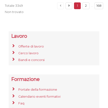
Totale
3349
1
2
…
168
Non trovato
Lavoro
Offerte di lavoro
Cerco lavoro
Bandi e concorsi
Formazione
Portale della formazione
Calendario eventi formativi
Faq