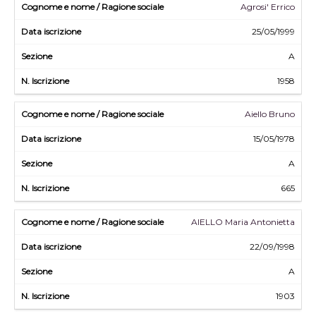
Agrosi' Errico
25/05/1999
A
1958
Aiello Bruno
15/05/1978
A
665
AIELLO Maria Antonietta
22/09/1998
A
1903