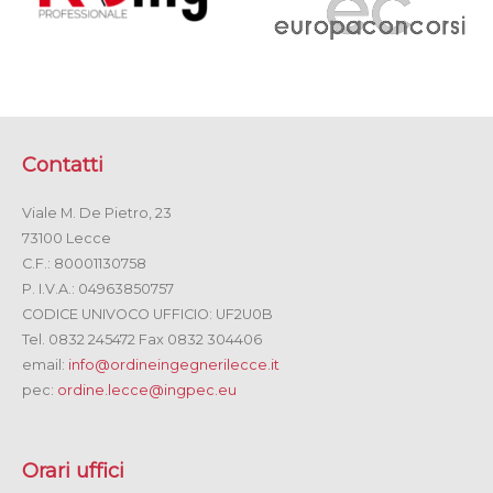
Contatti
Viale M. De Pietro, 23
73100 Lecce
C.F.: 80001130758
P. I.V.A.: 04963850757
CODICE UNIVOCO UFFICIO: UF2U0B
Tel. 0832 245472 Fax 0832 304406
email:
info@ordineingegnerilecce.it
pec:
ordine.lecce@ingpec.eu
Orari uffici