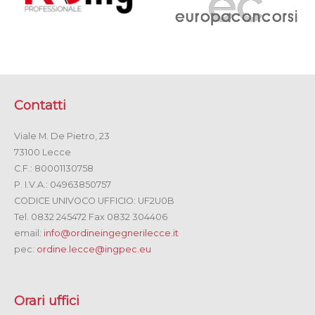
Contatti
Viale M. De Pietro, 23
73100 Lecce
C.F.: 80001130758
P. I.V.A.: 04963850757
CODICE UNIVOCO UFFICIO: UF2U0B
Tel. 0832 245472 Fax 0832 304406
email:
info@ordineingegnerilecce.it
pec:
ordine.lecce@ingpec.eu
Orari uffici