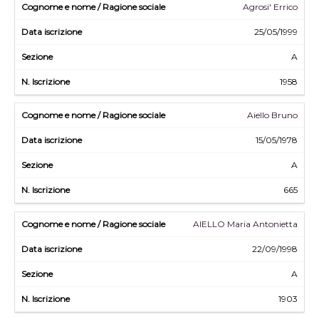
Agrosi' Errico
25/05/1999
A
1958
Aiello Bruno
15/05/1978
A
665
AIELLO Maria Antonietta
22/09/1998
A
1903