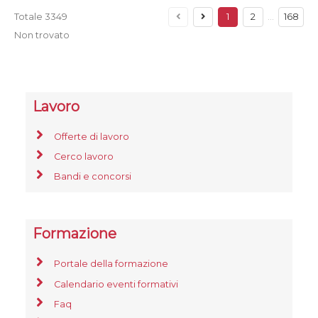
Totale
3349
1
2
…
168
Non trovato
Lavoro
Offerte di lavoro
Cerco lavoro
Bandi e concorsi
Formazione
Portale della formazione
Calendario eventi formativi
Faq