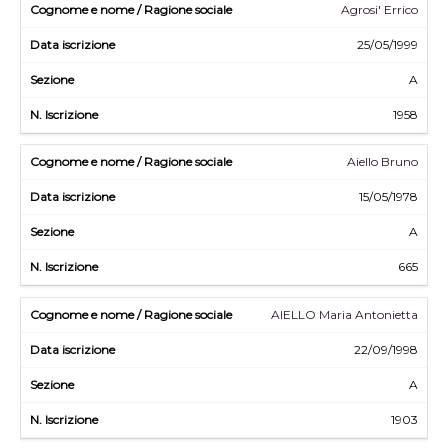
Agrosi' Errico
25/05/1999
A
1958
Aiello Bruno
15/05/1978
A
665
AIELLO Maria Antonietta
22/09/1998
A
1903