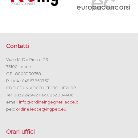
Contatti
Viale M. De Pietro, 23
73100 Lecce
C.F.: 80001130758
P. I.V.A.: 04963850757
CODICE UNIVOCO UFFICIO: UF2U0B
Tel. 0832 245472 Fax 0832 304406
email:
info@ordineingegnerilecce.it
pec:
ordine.lecce@ingpec.eu
Orari uffici