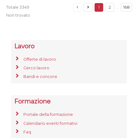
Totale
3349
1
2
…
168
Non trovato
Lavoro
Offerte di lavoro
Cerco lavoro
Bandi e concorsi
Formazione
Portale della formazione
Calendario eventi formativi
Faq