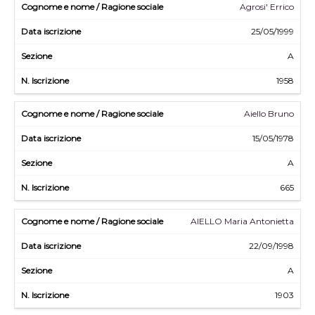
Agrosi' Errico
25/05/1999
A
1958
Aiello Bruno
15/05/1978
A
665
AIELLO Maria Antonietta
22/09/1998
A
1903