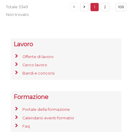
Totale
3349
1
2
…
168
Non trovato
Lavoro
Offerte di lavoro
Cerco lavoro
Bandi e concorsi
Formazione
Portale della formazione
Calendario eventi formativi
Faq