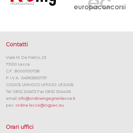
Contatti
Viale M. De Pietro, 23
73100 Lecce
C.F.: 80001130758
P. I.V.A.: 04963850757
CODICE UNIVOCO UFFICIO: UF2U0B
Tel. 0832 245472 Fax 0832 304406
email:
info@ordineingegnerilecce.it
pec:
ordine.lecce@ingpec.eu
Orari uffici